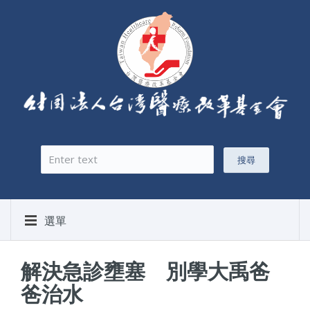
搜尋
搜尋表單
選單
解決急診壅塞 別學大禹爸
爸治水