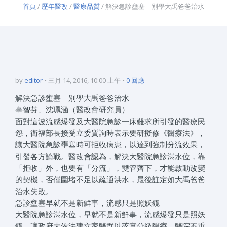
首頁
/
歷年醫改
/
醫療品質
/ 解決急診壅塞 別學大禹爸爸治水
by
editor
三月 14, 2016, 10:00 上午
0 回應
解決急診壅塞 別學大禹爸爸治水
辜智芬、沈珮涵（醫改會研究員）
面對這波流感爆發及大醫院急診一床難求所引發的醫療民
怨，衛福部長接受立委質詢時表示要研擬修《醫療法》，
讓大醫院急診壅塞時可拒收病患，以達到強制分流效果，
引發各方論戰。醫改會認為，解決大醫院急診滿水位，靠
「拒收」外，也要有「分流」，雙管齊下，才能啟動改變
的契機，否僅圍堵不足以疏通洪水，最後註定如大禹爸爸
治水失敗。
急診壅塞早就不是新鮮事，流感只是照妖鏡
大醫院急診滿水位，早就不是新鮮事，流感爆發只是照妖
鏡，讓政府未依法建立家醫群以落實分級醫療、醫院不重