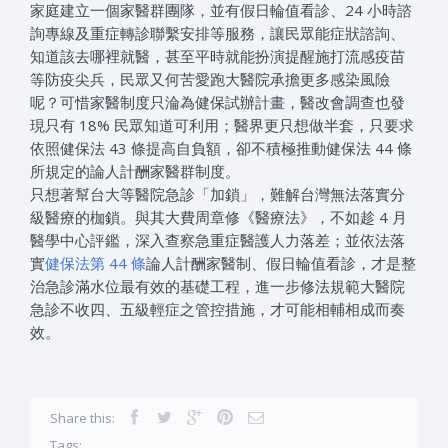
家庭建立一個家醫群團隊，並有假日輪值看診、24 小時諮
詢專線及重症轉診聯繫安排等服務，讓民眾能症狀諮詢、
知道該去哪裡就醫，甚至平時就能扮演提醒施打流感疫苗
等防疫尖兵，民眾又何苦愛跑大醫院承擔更多感染風險
呢？可惜家醫制度只淪為健保試辦計畫，醫改會調查也發
現只有 18% 民眾知道可利用；醫界更只想做半套，只要求
依照健保法 43 條提高自負額，卻不積極推動健保法 44 條
所規定的論人計酬家醫群制度。
只想著幫台大等醫院急診「加鎖」，難解台灣無法落實分
級醫療的枷鎖。與其大費周章修《醫療法》，不如趁 4 月
醫學中心評鑑，深入查察急重症醫護人力落差；並依法落
實
健保法第 44 條
論人計酬家醫制、假日輪值看診，才是整
治急診滿水位最有效的基礎工程，進一步修法規範大醫院
急診不收四、五級輕症之管控措施，才可能相輔相成而奏
效。
Share this:
Tags: