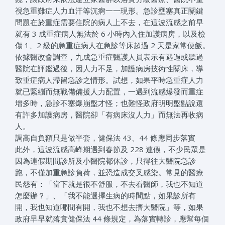
視急重難症人力血汗等沉痾一一現形。急診壅塞真正關鍵
問題在於重症需要住院的病人上不去，在這波流感之前早
就有 3 成重症病人無法於 6 小時內入住加護病房，以及檢
傷 1、2 級的急重症病人在急診等床超過 2 天是家常便飯。
依據醫改會調查，九成急重症醫護人員表示有遇過或聽過
醫院在評鑑過後，因人力不足，加護病房技術性關床，導
致重症病人滯留急診之情形。試想，如果平時急重症人力
就已緊繃而無戰備備援人力配置，一遇到流感爆發而重症
增多時，急診不塞爆崩盤才怪；也難怪政府明明盤點說還
有許多加護病房，醫院卻「有病床沒人力」而無法再收病
人。
調高自負額只是做半套，健保法 43、44 條應同步落實
此外，這波流感高峰期遇到春節及 228 連假，不少民眾是
因為連假期間診所及小醫院都休診，只得往大醫院急診
跑，不僅加重急診負荷，並恐造成交叉感染。常見的醫療
民怨有：「當下就是很不舒服，不去看醫師，我也不知道
怎麼辦？」、「我不能選擇生病的時間點，如果診所有
開，我也知道哪間有開，我也不想去擠大醫院」等，如果
政府早早就落實健保法 44 條規定，為落實轉診，應幫每個