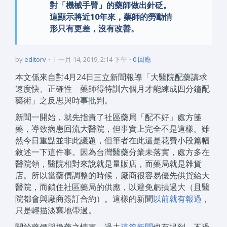
對「機械手臂」的藥師做出針砭。
這顯示將近10年來，藥師的勞動情
形只有更差，沒有改善。
by
editorv
十一月 14, 2019, 2:14 下午
0 回應
本文係來自對4月24日三立新聞報導「大醫院配藥講求
速度快、正確性 藥師得特訓六個月才能練成四分鐘配
藥術」之反思與時事批判。
新聞一開始，就先指責了社區藥局「配不好」處方箋
藥，導致病患回流大醫院，但事實上完全不是這樣。雖
然今日重點並非此議題，但筆者在此還是花費小段篇幅
敘述一下這件事。因為台灣醫藥分業未落實，處方多在
醫院領，醫院相對來說就是量販店，而藥局就是雜貨
店。所以當藥價調整的時候，廠商很容易優先供貨給大
醫院，而鎖住社區藥局的供應，以避免虧損過大（且醫
院都會與廠商簽訂合約）。
這樣的新聞
以前就有報過
，
只是輕描淡寫地帶過。
關於藥價與換藥之情事，過去
這篇新聞
也有提到。不過