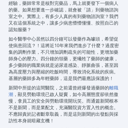
經驗，藥師常常是核對完藥品，馬上就要發下一個病人
的藥。如果想要進一步確認，就會被「請」到藥物諮詢
室之中。實際上，有多少人真的有到藥物諮詢室？我們
又在這個系統之中，讓多少病患懵懵懂懂、按照自己的
認知服藥？
如今醫學中心居然以四分鐘可以發藥作為噱頭，希望促
使病患回流？！這將近10年來我們進步了什麼？過度密
集的調劑作業，不只增加調劑疏失的可能性，更增加藥
師身心的壓力。四分鐘的領藥，更犧牲了藥師的健康，
多少藥師的職業病就是泌尿道感染、靜脈曲張，甚至因
為高度壓力與壓縮的吃飯時間，導致消化系統的疾病。
基層的藥師多為年輕藥師，這是我們最應該保護的！
新聞中所提的這間醫院，之前還曾經爆發過藥師的
離職
潮
，顯見勞動環境已啟人疑竇，如今高層態度卻依然傲
慢，拿員工的安全與勞動環境開玩笑。而通篇新聞根本
不是新聞，而是業配文，充滿醫院資方置入性的概念。
不應歸責於記者斷章取義，而是這則新聞的出發點與採
訪性本身就暗藏玄機！