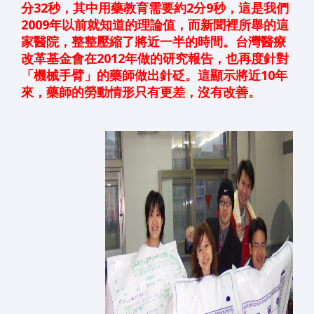
分32秒，其中用藥教育需要約2分9秒，這是我們
2009年以前就知道的理論值，而新聞裡所舉的這
家醫院，整整壓縮了將近一半的時間。台灣醫療
改革基金會在2012年做的
研究報告
，也再度針對
「機械手臂」的藥師做出針砭。這顯示將近10年
來，藥師的勞動情形只有更差，沒有改善。