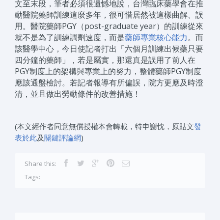
文至末段，筆者必須很遺憾地說，台灣臨床藥學會在推
動醫院藥師訓練這麼多年，很可惜居然被這樣曲解、誤
用。醫院藥師PGY（post-graduate year）的訓練從來
就不是為了訓練調劑速度，而是
藥師專業核心能力
。而
該醫學中心，今日使記者打出「六個月訓練出候藥只要
四分鐘的藥師」，若是屬實，那還真是誤用了前人在
PGY制度上的架構與專業上的努力，整體藥師PGY制度
應該通盤檢討。若記者報導有所偏誤，院方更應及時澄
清，並且做出勞動條件的改善措施！
(本文經作者同意無償授權本會轉載，特申謝忱，原貼文
發
表於此
及
關鍵評論網
)
Share this:
Tags: