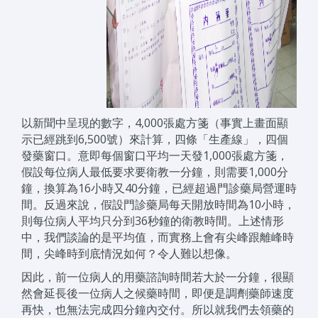
以新聞中呈現的數字，4,000張處方箋（事實上畫面顯
示已經跳到6,500號）來計算，四條「生產線」，四個
發藥窗口。意即每個窗口平均一天發1,000張處方箋，
假設每位病人最低要求要衛教一分鐘，則需要1,000分
鐘，換算為16小時又40分鐘，已經超過門診藥局營運時
間。反過來說，假設門診藥局每天開放時間為10小時，
則每位病人平均只分到36秒鐘的衛教時間。上述情形
中，我們談論的是平均值，而實務上會有尖峰跟離峰時
間，尖峰時到底情況如何？令人難以想像。
因此，前一位病人的用藥諮詢時間若大於一分鐘，很顯
然會延長後一位病人之候藥時間，即便是調劑藥師速度
再快，也無法完成四分鐘內交付。所以就我們去領藥的