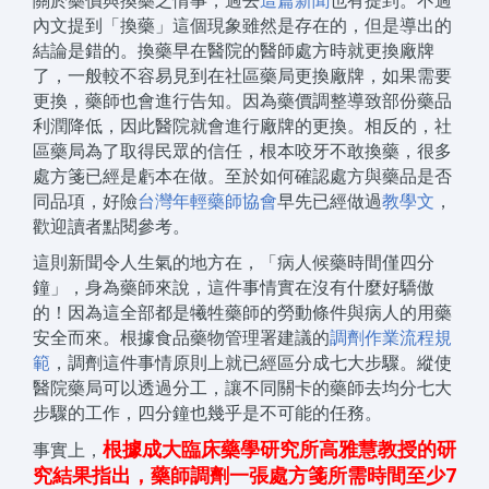
內文提到「換藥」這個現象雖然是存在的，但是導出的
結論是錯的。換藥早在醫院的醫師處方時就更換廠牌
了，一般較不容易見到在社區藥局更換廠牌，如果需要
更換，藥師也會進行告知。因為藥價調整導致部份藥品
利潤降低，因此醫院就會進行廠牌的更換。相反的，社
區藥局為了取得民眾的信任，根本咬牙不敢換藥，很多
處方箋已經是虧本在做。至於如何確認處方與藥品是否
同品項，好險
台灣年輕藥師協會
早先已經做過
教學文
，
歡迎讀者點閱參考。
這則新聞令人生氣的地方在，「病人候藥時間僅四分
鐘」，身為藥師來說，這件事情實在沒有什麼好驕傲
的！因為這全部都是犧牲藥師的勞動條件與病人的用藥
安全而來。根據食品藥物管理署建議的
調劑作業流程規
範
，調劑這件事情原則上就已經區分成七大步驟。縱使
醫院藥局可以透過分工，讓不同關卡的藥師去均分七大
步驟的工作，四分鐘也幾乎是不可能的任務。
根據成大臨床藥學研究所高雅慧教授的
研
事實上，
究結果指出
，藥師調劑一張處方箋所需時間至少7