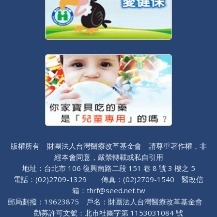
版權所有 財團法人台灣醫療改革基金會 請尊重著作權，非
經本會同意，嚴禁轉載或私自引用
地址：台北市 106 復興南路二段 151 巷 8 號 3 樓之 5
電話：(02)2709-1329 傳真：(02)2709-1540 醫改信
箱：thrf@seed.net.tw
郵局劃撥：19623875 戶名：財團法人台灣醫療改革基金會
勸募許可文號：北市社團字第 1153031084 號