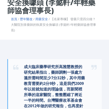
安全換噱頭 (李懿軒/年輕藥
師協會理事長)
首頁
/
歷年醫改
/
用藥安全
/ 【名家專欄】 發藥只需四分鐘？
大醫院別拿藥師的執業安全換噱頭 (李懿軒/年輕藥師協會理事
長)
成大臨床藥學研究所高雅慧教授的
研究結果指出，藥師調劑一張處方
箋所需時間至少7分32秒，其中用藥
教育需要約2分9秒，這是我們2009
年以前就知道的理論值，而新聞裡
所舉的這家醫院，整整壓縮了將近
一半的時間。台灣醫療改革基金會
在2012年做的研究報告，也再度針