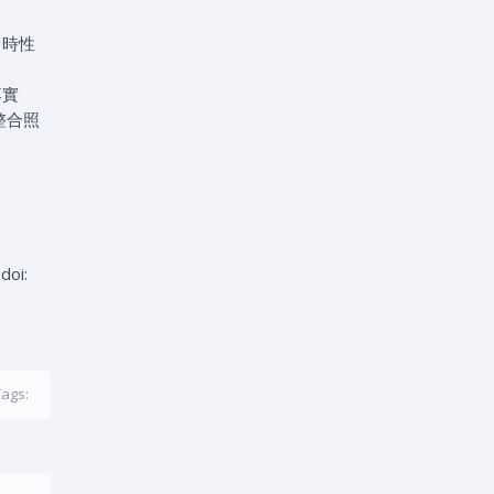
即時性
落實
整合照
doi:
Tags: