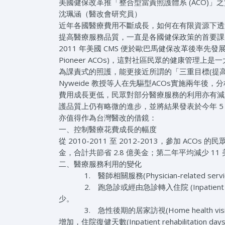
美國健保改革推「整合型當責照護體系 (ACO)」
沈珮涵（醫改會研究員）
近年各國醫療費用不斷成長，如何在有限資源下透
提高醫療服務品質，一直是各國健保政策的首要課
2011 年美國 CMS 便於歐巴馬健保改革後率先發展先驅型當責
Pioneer ACOs)，這對社區民眾的健康管
為課責式的照護，能更接近所謂的「三重目標(提
Nyweide 教授等人在先驅型ACOs實施兩年後，
費用成長更低，民眾對部分醫療服務的利用亦有減
護品質上仍有略微的進步，並將結果發表於今年 5 月
亦值得作為台灣醫改的借鏡：
一、控制醫療花費成長的幅度
從 2010-2011 至 2012-2013，參加 A
金，合計共節省 2.8 億美金；第二年平均減少 1
二、醫療服務利用的變化
1. 醫師相關服務(Physician-relat
2. 跑急診或經由急診轉入住院 (Inpatient ad
少。
3. 急性後期的居家訪視(Home health visi
增加，住院復健天數(Inpatient rehabilitation