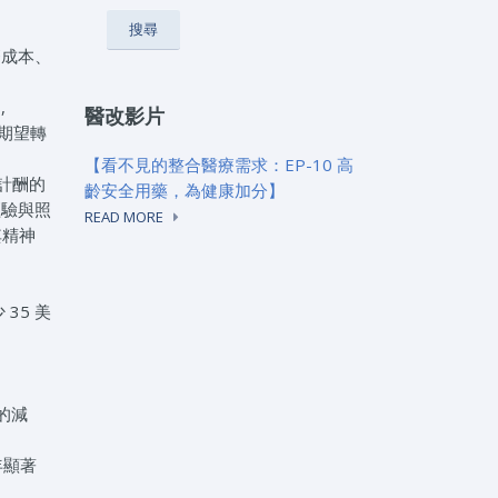
療成本、
,
醫改影片
，期望轉
【看不見的整合醫療需求：EP-10 高
量計酬的
齡安全用藥，為健康加分】
經驗與照
READ MORE
其精神
35 美
著的減
兩年顯著