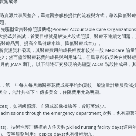
之實施成果
過資源共享與整合，重建醫療服務提供的流程與方式，藉以降低醫
題。
醫療照護機構(Pioneer Accountable Care Organizations
理上是一大變革與嘗試，首要目標就是解決片段式照護、醫療不連續之問題
高醫療品質、提高全民健康水準、降低醫療成本)」。
分析實證資料發現，其醫療費用的成長幅度相較於一般 Medicare 論
少；然而儘管醫療花費的成長與利用降低，但民眾卻仍反映在就醫
的 JAMA 期刊。以下簡述研究發現的先驅型 ACOs 階段性成果，
COs 的民眾，第一年每人每月總醫療花費成長平均約莫較一般論量計酬服務減少 
1 美金，合計共省下 1 億多美金，住院費用尤為明顯。
ed services)，如初級照護、血液或影像檢驗等，皆顯著減少。
missions through the emergency department)次數，也有顯
ts)、技術性護理機構的入住天數(Skilled nursing facility days)這
 days)、安寧服務利用(Hospice days)也有微幅增加。